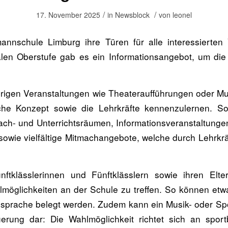
/
/
17. November 2025
in
Newsblock
von
leonel
nschule Limburg ihre Türen für alle interessierten Vi
alen Oberstufe gab es ein Informationsangebot, um die
ährigen Veranstaltungen wie Theateraufführungen oder M
che Konzept sowie die Lehrkräfte kennenzulernen. S
h- und Unterrichtsräumen, Informationsveranstaltungen 
ie vielfältige Mitmachangebote, welche durch Lehrkrä
ftklässlerinnen und Fünftklässlern sowie ihren Elt
möglichkeiten an der Schule zu treffen. So können etw
dsprache belegt werden. Zudem kann ein Musik- oder Spor
ng dar: Die Wahlmöglichkeit richtet sich an sportbe