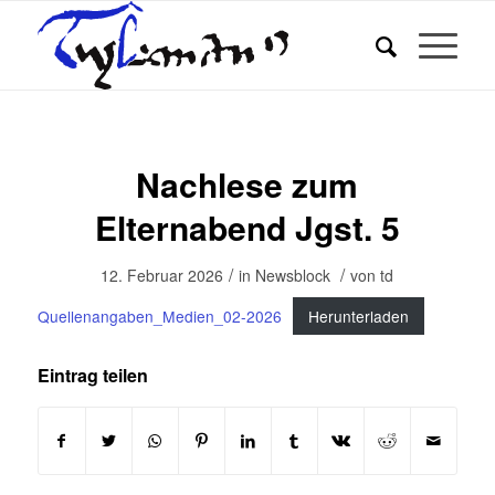
Nachlese zum
Elternabend Jgst. 5
/
/
12. Februar 2026
in
Newsblock
von
td
Quellenangaben_Medien_02-2026
Herunterladen
Eintrag teilen