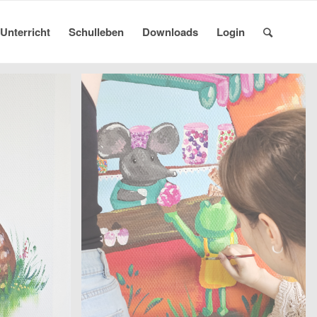
Unterricht
Schulleben
Downloads
Login