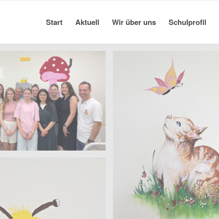
Start
Aktuell
Wir über uns
Schulprofil