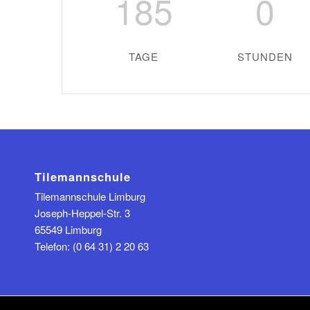
185
0
TAGE
STUNDEN
Tilemannschule
Tilemannschule Limburg
Joseph-Heppel-Str. 3
65549 Limburg
Telefon: (0 64 31) 2 20 63